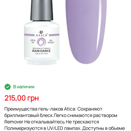
Перейти
В наличии
к
началу
215,00 грн
галереи
изображений
Преимущества гель-лаков Atica: Сохраняют
бриллиантовый блеск Легко снимаются раствором
Remover Не откалывайтесь Не трескаются
Полимеризуются в UV/LED лампах. Доступны в объеме