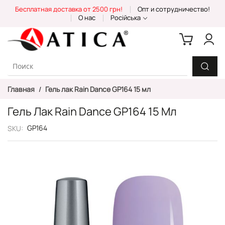
Skip
Бесплатная доставка от 2500 грн!
Опт и сотрудничество!
to
О нас
Російська
Content
Главная
Гель лак Rain Dance GP164 15 мл
Гель Лак Rain Dance GP164 15 Мл
GP164
SKU
Пропустить
и
перейти
к
галереям
изображений