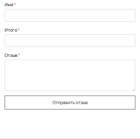
1
2
3
4
5
Имя
star
stars
stars
stars
stars
Итого
Отзыв
Отправить отзыв