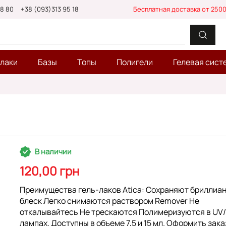
88 80
+38 (093)313 95 18
Бесплатная доставка от 2500
-лаки
Базы
Топы
Полигели
Гелевая сист
В наличии
120,00 грн
Преимущества гель-лаков Atica: Сохраняют бриллиа
блеск Легко снимаются раствором Remover Не
откалывайтесь Не трескаются Полимеризуются в UV
лампах. Доступны в объеме 7,5 и 15 мл. Оформить зака