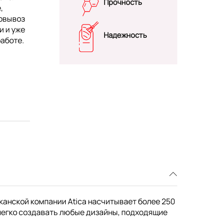
Прочность
,
мовывоз
и и уже
Надежность
работе.
канской компании Atica насчитывает более 250
легко создавать любые дизайны, подходящие