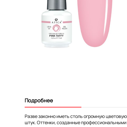
Перейти
к
началу
галереи
изображений
Подробнее
Разве законно иметь столь огромную цветовую
штук. Оттенки, созданные профессиональными 