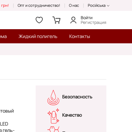
 грн!
Опт и сотрудничество!
О нас
Російська
Войти
Регистрация
ема
Жидкий полигель
Контакты
Безопасность
нтовый
Качество
/LED
з гель-