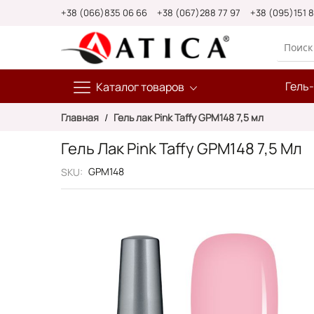
Skip
+38 (066)835 06 66
+38 (067)288 77 97
+38 (095)151 
to
Content
Гель
Каталог товаров
Главная
Гель лак Pink Taffy GPM148 7,5 мл
Гель Лак Pink Taffy GPM148 7,5 Мл
GPM148
SKU
Пропустить
и
перейти
к
галереям
изображений