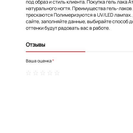
под образ и стиль клиента. Покупка гель лака 
натурального ногтя. Преимущества гель-лаков
трескаются Полимеризуются в UV/LED лампах. До
сайте, заполняйте данные, выбирайте способ д
оттенки будут радовать вас в работе.
Отзывы
Ваша оценка
1
2
3
4
5
star
stars
stars
stars
stars