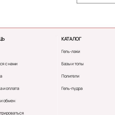
ЩЬ
КАТАЛОГ
Гель-лаки
ся с нами
Базы и топы
а
Полигели
а и оплата
Гель-пудра
 и обмен
трироваться