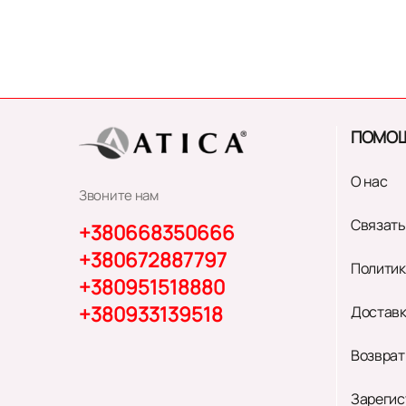
ПОМО
О нас
Звоните нам
Связать
+380668350666
+380672887797
Политик
+380951518880
+380933139518
Доставк
Возврат
Зарегис