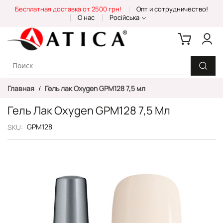
Skip
Бесплатная доставка от 2500 грн!
Опт и сотрудничество!
to
О нас
Російська
Content
Главная
Гель лак Oxygen GPM128 7,5 мл
Гель Лак Oxygen GPM128 7,5 Мл
GPM128
SKU
Пропустить
и
перейти
к
галереям
изображений