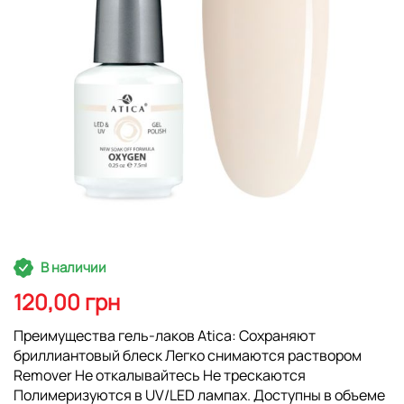
Перейти
В наличии
к
началу
120,00 грн
галереи
изображений
Преимущества гель-лаков Atica: Сохраняют
бриллиантовый блеск Легко снимаются раствором
Remover Не откалывайтесь Не трескаются
Полимеризуются в UV/LED лампах. Доступны в объеме