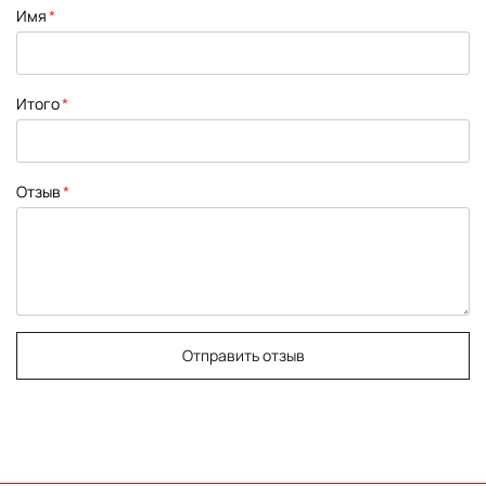
1
2
3
4
5
Имя
star
stars
stars
stars
stars
Итого
Отзыв
Отправить отзыв