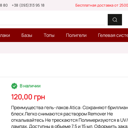
88 80
+38 (093)313 95 18
Бесплатная доставка от 2500
-лаки
Базы
Топы
Полигели
Гелевая сист
В наличии
120,00 грн
Преимущества гель-лаков Atica: Сохраняют бриллиа
блеск Легко снимаются раствором Remover Не
откалывайтесь Не трескаются Полимеризуются в UV
лампах. Доступны в объеме 7,5 и 15 мл. Оформить зака