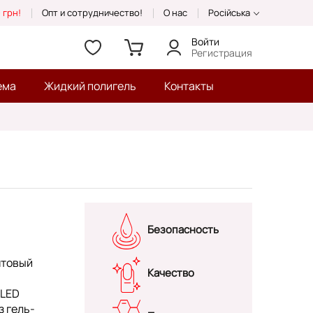
 грн!
Опт и сотрудничество!
О нас
Російська
Войти
Регистрация
ема
Жидкий полигель
Контакты
Безопасность
нтовый
Качество
/LED
з гель-