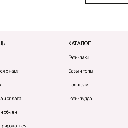
ЩЬ
КАТАЛОГ
Гель-лаки
ся с нами
Базы и топы
а
Полигели
а и оплата
Гель-пудра
 и обмен
трироваться