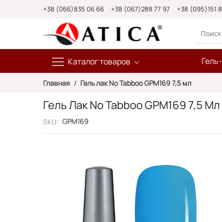
Skip
+38 (066)835 06 66
+38 (067)288 77 97
+38 (095)151 
to
Content
Гель
Каталог товаров
Главная
Гель лак No Tabboo GPM169 7,5 мл
Гель Лак No Tabboo GPM169 7,5 Мл
GPM169
SKU
Пропустить
и
перейти
к
галереям
изображений