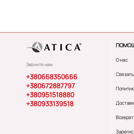
ПОМО
О нас
Звоните нам
Связать
+380668350666
+380672887797
Политик
+380951518880
+380933139518
Доставк
Возврат
Зарегис