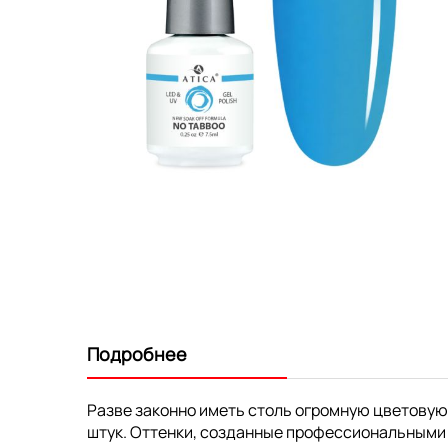
Перейти
к
началу
галереи
изображений
Подробнее
Разве законно иметь столь огромную цветовую
штук. Оттенки, созданные профессиональными 