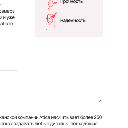
Прочность
,
мовывоз
и и уже
Надежность
работе.
канской компании Atica насчитывает более 250
легко создавать любые дизайны, подходящие