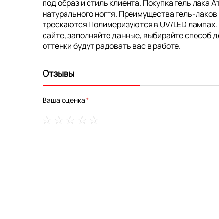
под образ и стиль клиента. Покупка гель лака 
натурального ногтя. Преимущества гель-лаков
трескаются Полимеризуются в UV/LED лампах. До
сайте, заполняйте данные, выбирайте способ д
оттенки будут радовать вас в работе.
Отзывы
Ваша оценка
1
2
3
4
5
star
stars
stars
stars
stars