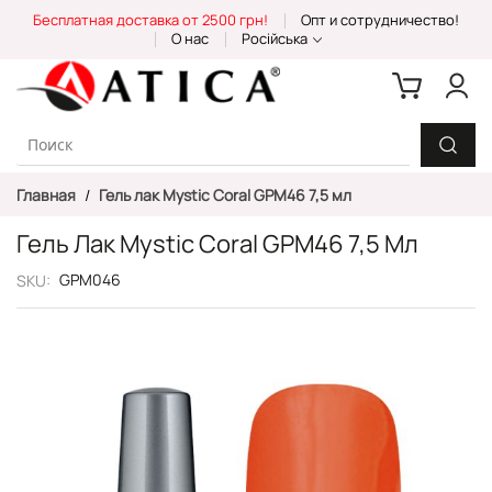
Skip
Бесплатная доставка от 2500 грн!
Опт и сотрудничество!
to
О нас
Російська
Content
Главная
Гель лак Mystic Coral GPM46 7,5 мл
Гель Лак Mystic Coral GPM46 7,5 Мл
GPM046
SKU
Пропустить
и
перейти
к
галереям
изображений