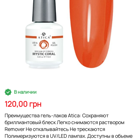
Перейти
В наличии
к
началу
120,00 грн
галереи
изображений
Преимущества гель-лаков Atica: Сохраняют
бриллиантовый блеск Легко снимаются раствором
Remover Не откалывайтесь Не трескаются
Полимеризуются в UV/LED лампах. Доступны в объеме