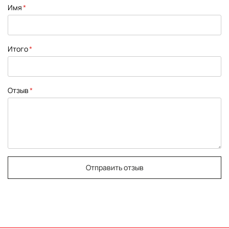
1
2
3
4
5
Имя
star
stars
stars
stars
stars
Итого
Отзыв
Отправить отзыв