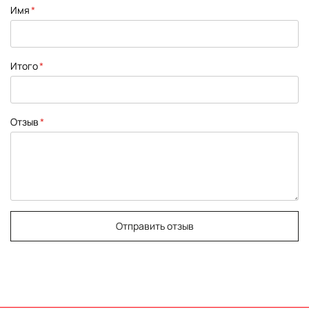
1
2
3
4
5
Имя
star
stars
stars
stars
stars
Итого
Отзыв
Отправить отзыв