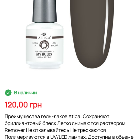
Перейти
В наличии
к
началу
120,00 грн
галереи
изображений
Преимущества гель-лаков Atica: Сохраняют
бриллиантовый блеск Легко снимаются раствором
Remover Не откалывайтесь Не трескаются
Полимеризуются в UV/LED лампах. Доступны в объеме