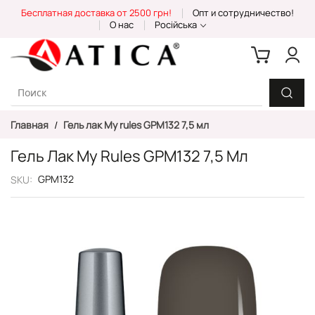
Skip
Бесплатная доставка от 2500 грн!
Опт и сотрудничество!
to
О нас
Російська
Content
Главная
Гель лак My rules GPM132 7,5 мл
Гель Лак My Rules GPM132 7,5 Мл
GPM132
SKU
Пропустить
и
перейти
к
галереям
изображений