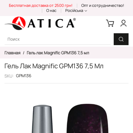
Skip
Бесплатная доставка от 2500 грн!
Опт и сотрудничество!
to
О нас
Російська
Content
Главная
Гель лак Magnific GPM136 7,5 мл
Гель Лак Magnific GPM136 7,5 Мл
GPM136
SKU
Пропустить
и
перейти
к
галереям
изображений