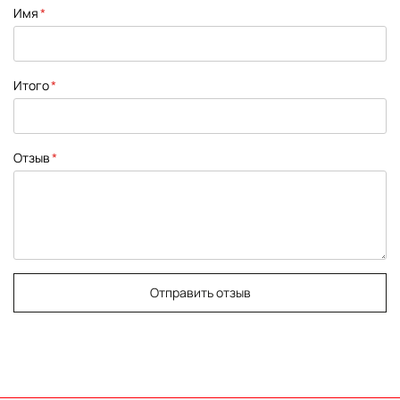
1
2
3
4
5
Имя
star
stars
stars
stars
stars
Итого
Отзыв
Отправить отзыв