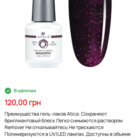
Перейти
В наличии
к
началу
120,00 грн
галереи
изображений
Преимущества гель-лаков Atica: Сохраняют
бриллиантовый блеск Легко снимаются раствором
Remover Не откалывайтесь Не трескаются
Полимеризуются в UV/LED лампах. Доступны в объеме