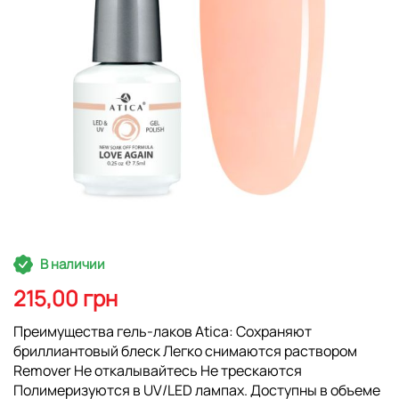
Перейти
В наличии
к
началу
215,00 грн
галереи
изображений
Преимущества гель-лаков Atica: Сохраняют
бриллиантовый блеск Легко снимаются раствором
Remover Не откалывайтесь Не трескаются
Полимеризуются в UV/LED лампах. Доступны в объеме