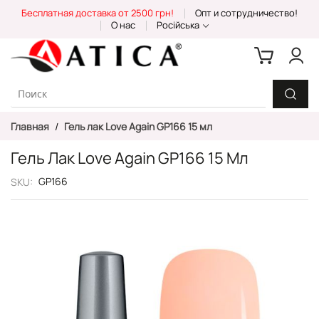
Skip
Бесплатная доставка от 2500 грн!
Опт и сотрудничество!
to
О нас
Російська
Content
Главная
Гель лак Love Again GP166 15 мл
Гель Лак Love Again GP166 15 Мл
GP166
SKU
Пропустить
и
перейти
к
галереям
изображений