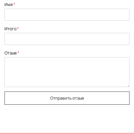
1
2
3
4
5
Имя
star
stars
stars
stars
stars
Итого
Отзыв
Отправить отзыв