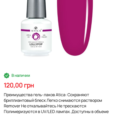
Перейти
В наличии
к
началу
120,00 грн
галереи
изображений
Преимущества гель-лаков Atica: Сохраняют
бриллиантовый блеск Легко снимаются раствором
Remover Не откалывайтесь Не трескаются
Полимеризуются в UV/LED лампах. Доступны в объеме