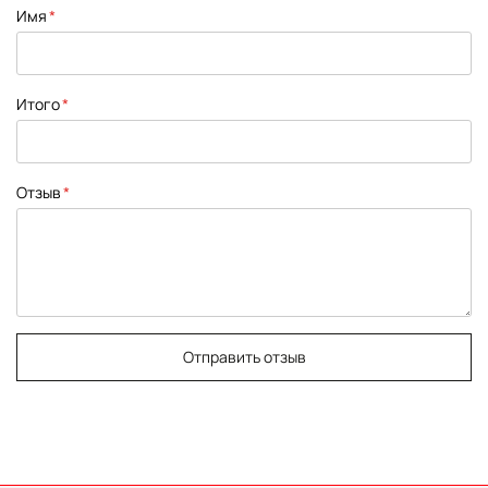
1
2
3
4
5
Имя
star
stars
stars
stars
stars
Итого
Отзыв
Отправить отзыв