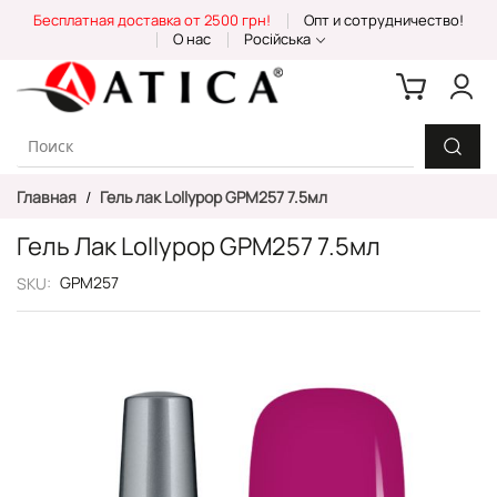
Skip
Бесплатная доставка от 2500 грн!
Опт и сотрудничество!
to
О нас
Російська
Content
Главная
Гель лак Lollypop GPM257 7.5мл
Гель Лак Lollypop GPM257 7.5мл
GPM257
SKU
Пропустить
и
перейти
к
галереям
изображений