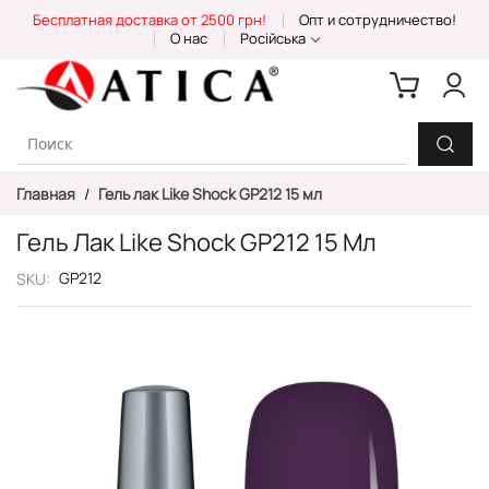
Skip
Бесплатная доставка от 2500 грн!
Опт и сотрудничество!
to
О нас
Російська
Content
Главная
Гель лак Like Shock GP212 15 мл
Гель Лак Like Shock GP212 15 Мл
GP212
SKU
Пропустить
и
перейти
к
галереям
изображений