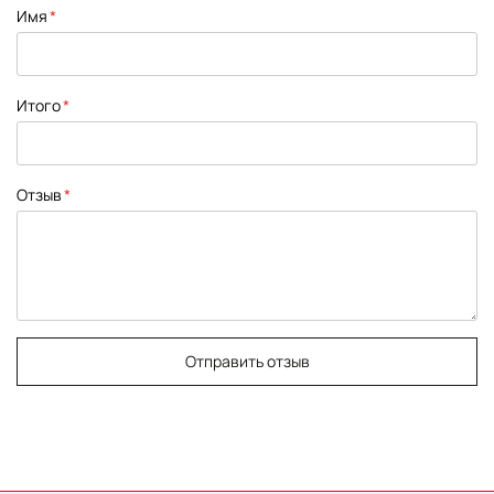
1
2
3
4
5
Имя
star
stars
stars
stars
stars
Итого
Отзыв
Отправить отзыв