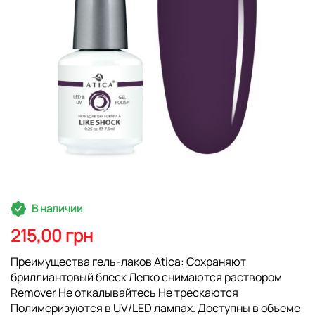
Перейти
В наличии
к
началу
215,00 грн
галереи
изображений
Преимущества гель-лаков Atica: Сохраняют
бриллиантовый блеск Легко снимаются раствором
Remover Не откалывайтесь Не трескаются
Полимеризуются в UV/LED лампах. Доступны в объеме