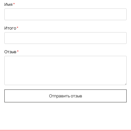
1
2
3
4
5
Имя
star
stars
stars
stars
stars
Итого
Отзыв
Отправить отзыв