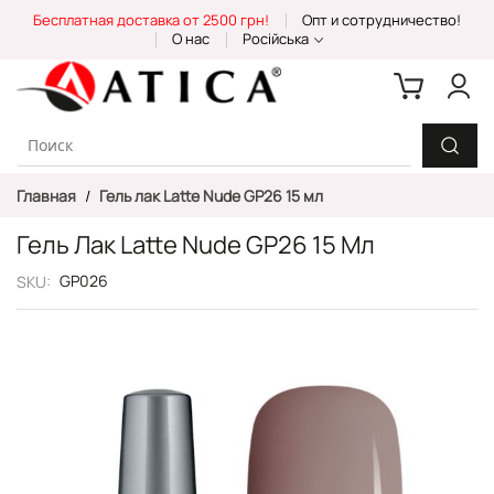
Skip
Бесплатная доставка от 2500 грн!
Опт и сотрудничество!
to
О нас
Російська
Content
Главная
Гель лак Latte Nude GP26 15 мл
Гель Лак Latte Nude GP26 15 Мл
GP026
SKU
Пропустить
и
перейти
к
галереям
изображений