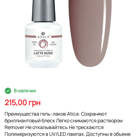
Перейти
В наличии
к
началу
215,00 грн
галереи
изображений
Преимущества гель-лаков Atica: Сохраняют
бриллиантовый блеск Легко снимаются раствором
Remover Не откалывайтесь Не трескаются
Полимеризуются в UV/LED лампах. Доступны в объеме