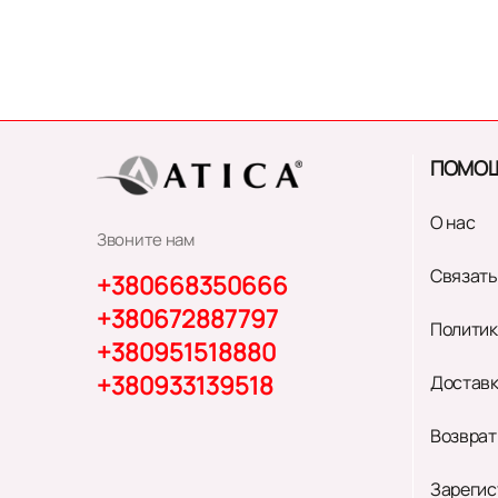
ПОМО
О нас
Звоните нам
Связать
+380668350666
+380672887797
Политик
+380951518880
+380933139518
Доставк
Возврат
Зарегис