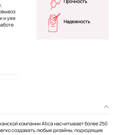
Прочность
,
мовывоз
и и уже
Надежность
работе.
канской компании Atica насчитывает более 250
легко создавать любые дизайны, подходящие