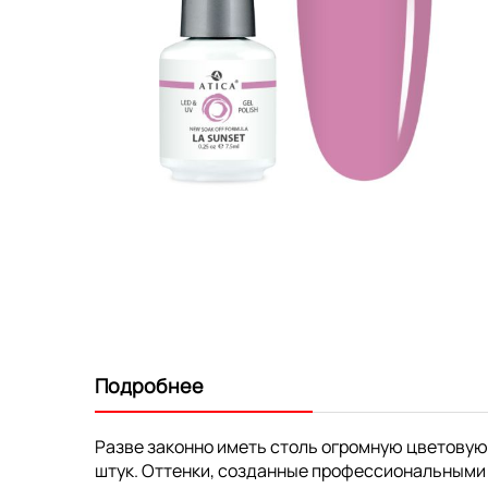
Перейти
к
началу
галереи
изображений
Подробнее
Разве законно иметь столь огромную цветовую
штук. Оттенки, созданные профессиональными 