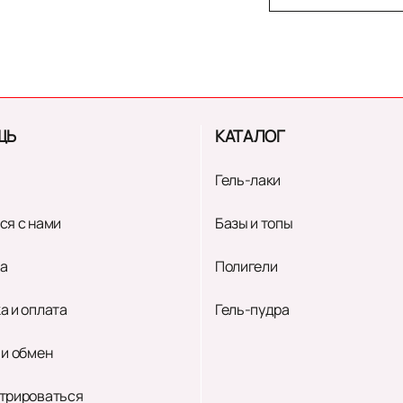
ЩЬ
КАТАЛОГ
Гель-лаки
ся с нами
Базы и топы
а
Полигели
а и оплата
Гель-пудра
 и обмен
трироваться