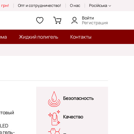
 грн!
Опт и сотрудничество!
О нас
Російська
Войти
Регистрация
ема
Жидкий полигель
Контакты
Безопасность
нтовый
Качество
/LED
з гель-