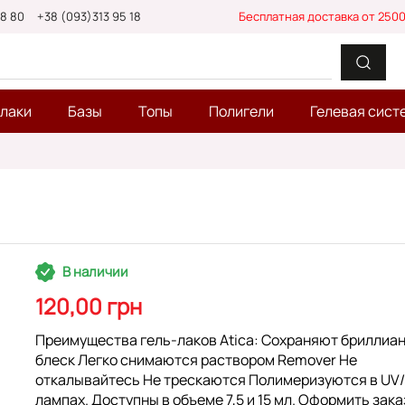
88 80
+38 (093)313 95 18
Бесплатная доставка от 2500
-лаки
Базы
Топы
Полигели
Гелевая сист
В наличии
120,00 грн
Преимущества гель-лаков Atica: Сохраняют бриллиа
блеск Легко снимаются раствором Remover Не
откалывайтесь Не трескаются Полимеризуются в UV
лампах. Доступны в объеме 7,5 и 15 мл. Оформить зака