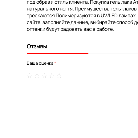
под образ и стиль клиента. Покупка гель лака 
натурального ногтя. Преимущества гель-лаков
трескаются Полимеризуются в UV/LED лампах. До
сайте, заполняйте данные, выбирайте способ д
оттенки будут радовать вас в работе.
Отзывы
Ваша оценка
1
2
3
4
5
star
stars
stars
stars
stars