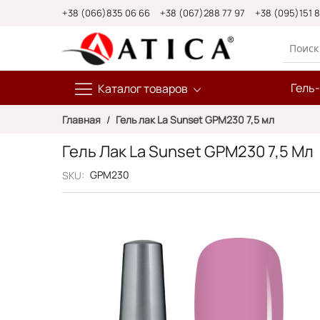
Skip
+38 (066)835 06 66
+38 (067)288 77 97
+38 (095)151 
to
Content
Гель
Каталог товаров
Главная
Гель лак La Sunset GPM230 7,5 мл
Гель Лак La Sunset GPM230 7,5 Мл
GPM230
SKU
Пропустить
и
перейти
к
галереям
изображений