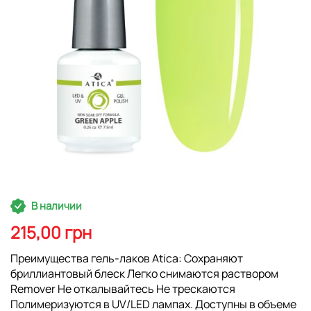
Перейти
В наличии
к
началу
215,00 грн
галереи
изображений
Преимущества гель-лаков Atica: Сохраняют
бриллиантовый блеск Легко снимаются раствором
Remover Не откалывайтесь Не трескаются
Полимеризуются в UV/LED лампах. Доступны в объеме