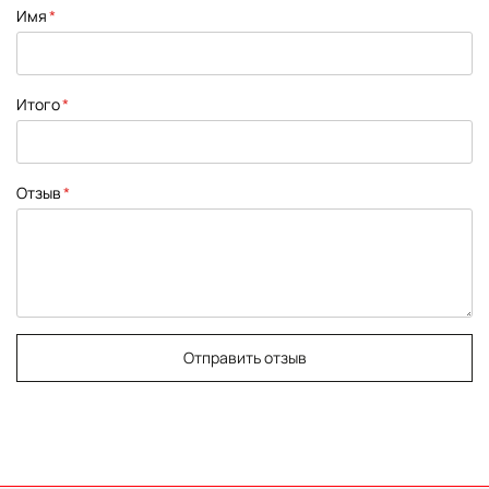
1
2
3
4
5
Имя
star
stars
stars
stars
stars
Итого
Отзыв
Отправить отзыв