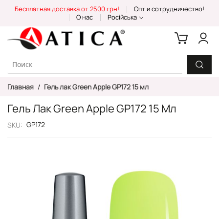
Skip
Бесплатная доставка от 2500 грн!
Опт и сотрудничество!
to
О нас
Російська
Content
Главная
Гель лак Green Apple GP172 15 мл
Гель Лак Green Apple GP172 15 Мл
GP172
SKU
Пропустить
и
перейти
к
галереям
изображений