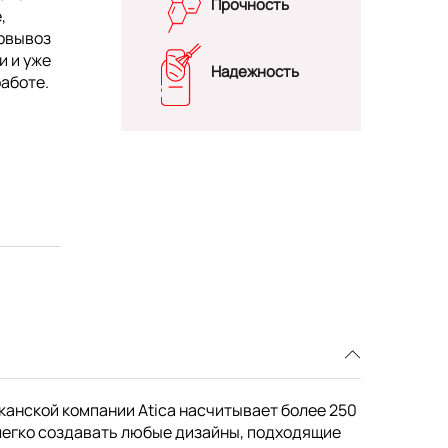
Прочность
,
мовывоз
и и уже
Надежность
работе.
канской компании Atica насчитывает более 250
легко создавать любые дизайны, подходящие