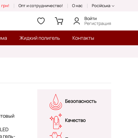
 грн!
Опт и сотрудничество!
О нас
Російська
Войти
Регистрация
ема
Жидкий полигель
Контакты
Безопасность
нтовый
Качество
/LED
з гель-