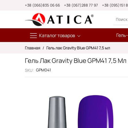
Skip
+38 (066)835 06 66
+38 (067)288 77 97
+38 (095)151 
to
Content
Гель
Каталог товаров
Главная
Гель лак Gravity Blue GPM41 7,5 мл
Гель Лак Gravity Blue GPM41 7,5 Мл
GPM041
SKU
Пропустить
и
перейти
к
галереям
изображений