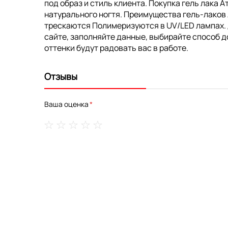
под образ и стиль клиента. Покупка гель лака 
натурального ногтя. Преимущества гель-лаков
трескаются Полимеризуются в UV/LED лампах. До
сайте, заполняйте данные, выбирайте способ д
оттенки будут радовать вас в работе.
Отзывы
Ваша оценка
1
2
3
4
5
star
stars
stars
stars
stars