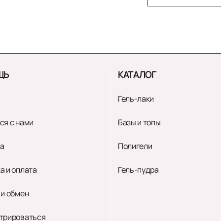
ЩЬ
КАТАЛОГ
Гель-лаки
ся с нами
Базы и топы
а
Полигели
а и оплата
Гель-пудра
 и обмен
трироваться