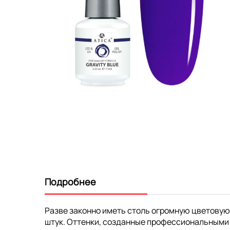
Перейти
к
началу
галереи
изображений
Подробнее
Разве законно иметь столь огромную цветовую
штук. Оттенки, созданные профессиональными 