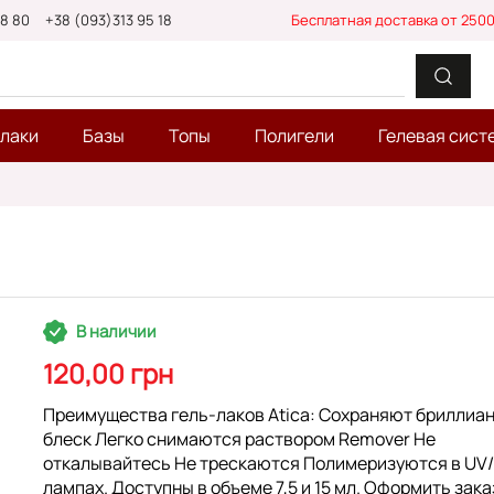
88 80
+38 (093)313 95 18
Бесплатная доставка от 2500
-лаки
Базы
Топы
Полигели
Гелевая сист
В наличии
120,00 грн
Преимущества гель-лаков Atica: Сохраняют бриллиа
блеск Легко снимаются раствором Remover Не
откалывайтесь Не трескаются Полимеризуются в UV
лампах. Доступны в объеме 7,5 и 15 мл. Оформить зака