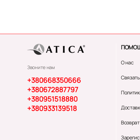
ПОМО
О нас
Звоните нам
Связать
+380668350666
+380672887797
Политик
+380951518880
+380933139518
Доставк
Возврат
Зарегис