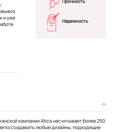
Прочность
,
мовывоз
и и уже
Надежность
работе.
канской компании Atica насчитывает более 250
легко создавать любые дизайны, подходящие