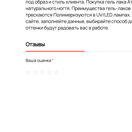
под образ и стиль клиента. Покупка гель лака 
натурального ногтя. Преимущества гель-лаков
трескаются Полимеризуются в UV/LED лампах. До
сайте, заполняйте данные, выбирайте способ д
оттенки будут радовать вас в работе.
Отзывы
Ваша оценка
1
2
3
4
5
star
stars
stars
stars
stars