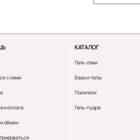
ЩЬ
КАТАЛОГ
Гель-лаки
ся с нами
Базы и топы
а
Полигели
а и оплата
Гель-пудра
 и обмен
трироваться