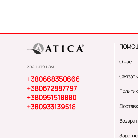
ПОМО
О нас
Звоните нам
Связать
+380668350666
+380672887797
Политик
+380951518880
+380933139518
Доставк
Возврат
Зарегис