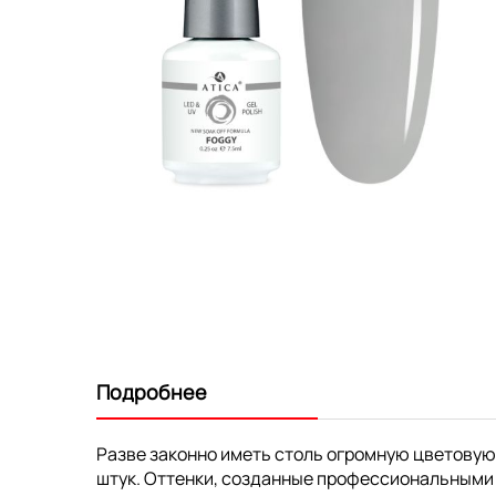
Перейти
к
началу
галереи
изображений
Подробнее
Разве законно иметь столь огромную цветовую
штук. Оттенки, созданные профессиональными 