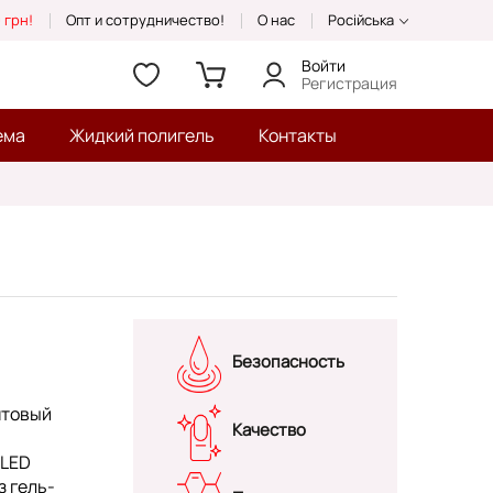
 грн!
Опт и сотрудничество!
О нас
Російська
Войти
Регистрация
ема
Жидкий полигель
Контакты
Безопасность
нтовый
Качество
/LED
з гель-