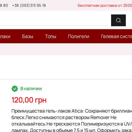
88 80
+38 (093)313 95 18
Бесплатная доставка от 2500
-лаки
Базы
Топы
Полигели
Гелевая сист
В наличии
120,00 грн
Преимущества гель-лаков Atica: Сохраняют бриллиа
блеск Легко снимаются раствором Remover Не
откалывайтесь Не трескаются Полимеризуются в UV
лампах. Доступны в объеме 7,5 и 15 мл. Оформить зака