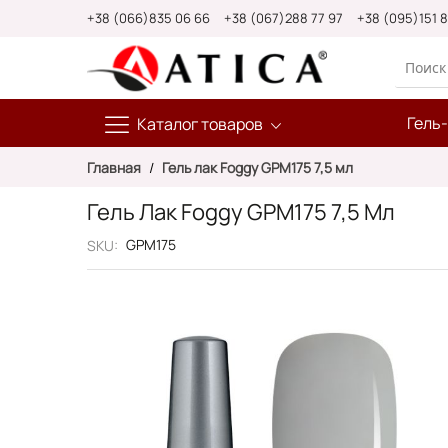
Skip
+38 (066)835 06 66
+38 (067)288 77 97
+38 (095)151 
to
Content
Гель
Каталог товаров
Главная
Гель лак Foggy GPM175 7,5 мл
Гель Лак Foggy GPM175 7,5 Мл
GPM175
SKU
Пропустить
и
перейти
к
галереям
изображений