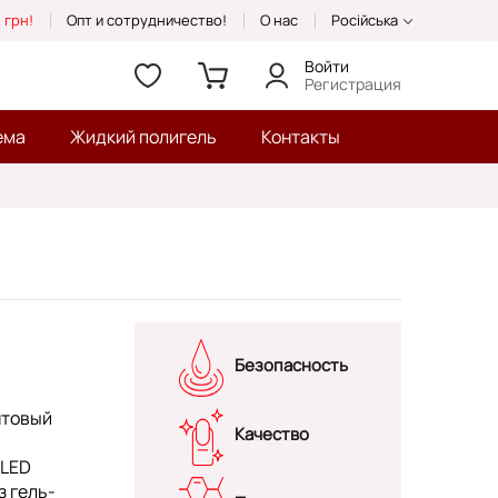
 грн!
Опт и сотрудничество!
О нас
Російська
Войти
Регистрация
ема
Жидкий полигель
Контакты
Безопасность
нтовый
Качество
/LED
з гель-