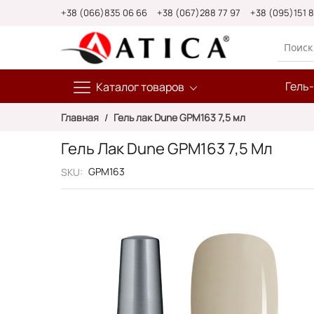
Skip
+38 (066)835 06 66
+38 (067)288 77 97
+38 (095)151 
to
Content
Гель
Каталог товаров
Главная
Гель лак Dune GPM163 7,5 мл
Гель Лак Dune GPM163 7,5 Мл
GPM163
SKU
Пропустить
и
перейти
к
галереям
изображений