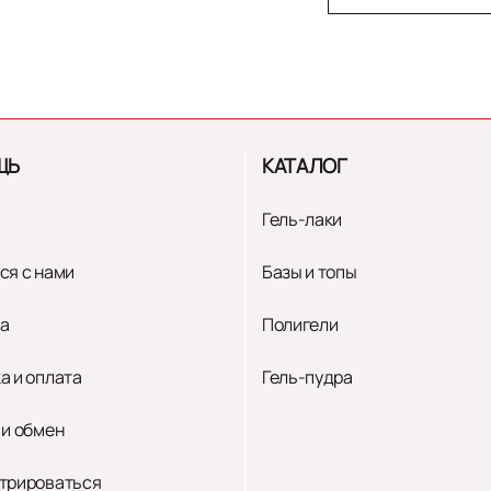
ЩЬ
КАТАЛОГ
Гель-лаки
ся с нами
Базы и топы
а
Полигели
а и оплата
Гель-пудра
 и обмен
трироваться