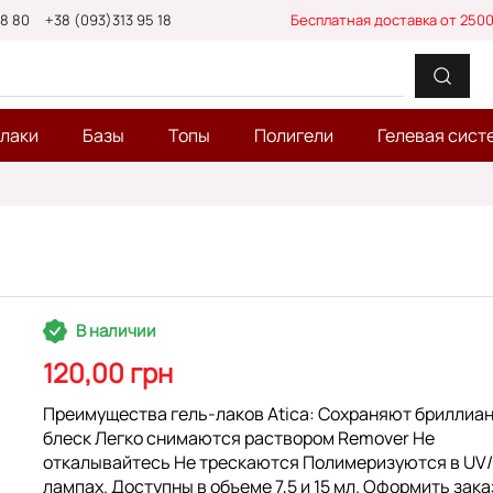
88 80
+38 (093)313 95 18
Бесплатная доставка от 2500
-лаки
Базы
Топы
Полигели
Гелевая сист
В наличии
120,00 грн
Преимущества гель-лаков Atica: Сохраняют бриллиа
блеск Легко снимаются раствором Remover Не
откалывайтесь Не трескаются Полимеризуются в UV
лампах. Доступны в объеме 7,5 и 15 мл. Оформить зака