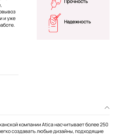
Прочность
,
мовывоз
и и уже
Надежность
работе.
канской компании Atica насчитывает более 250
легко создавать любые дизайны, подходящие