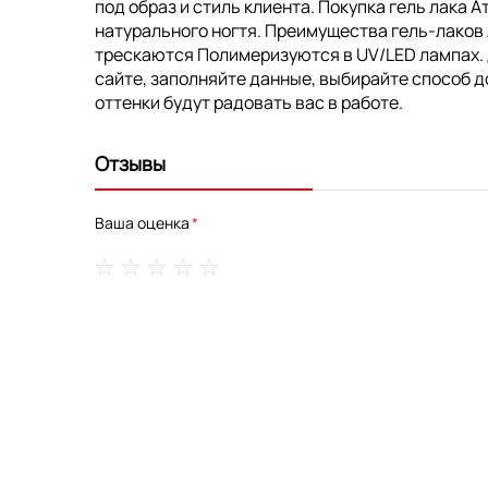
под образ и стиль клиента. Покупка гель лака 
натурального ногтя. Преимущества гель-лаков
трескаются Полимеризуются в UV/LED лампах. До
сайте, заполняйте данные, выбирайте способ д
оттенки будут радовать вас в работе.
Отзывы
Ваша оценка
1
2
3
4
5
star
stars
stars
stars
stars