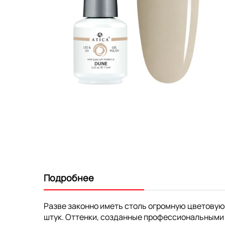
Перейти
к
началу
галереи
изображений
Подробнее
Разве законно иметь столь огромную цветовую
штук. Оттенки, созданные профессиональными 