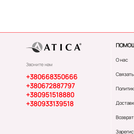
ПОМО
О нас
Звоните нам
Связать
+380668350666
+380672887797
Политик
+380951518880
+380933139518
Доставк
Возврат
Зарегис