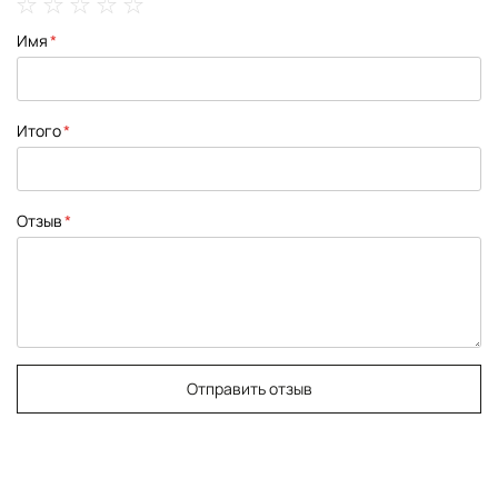
1
2
3
4
5
Имя
star
stars
stars
stars
stars
Итого
Отзыв
Отправить отзыв