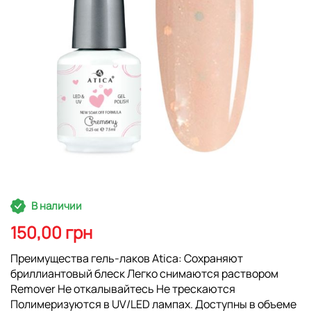
Перейти
В наличии
к
началу
150,00 грн
галереи
изображений
Преимущества гель-лаков Atica: Сохраняют
бриллиантовый блеск Легко снимаются раствором
Remover Не откалывайтесь Не трескаются
Полимеризуются в UV/LED лампах. Доступны в объеме