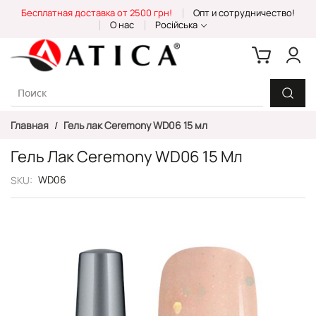
Skip
Бесплатная доставка от 2500 грн!
Опт и сотрудничество!
to
О нас
Російська
Content
Главная
Гель лак Ceremony WD06 15 мл
Гель Лак Ceremony WD06 15 Мл
WD06
SKU
Пропустить
и
перейти
к
галереям
изображений