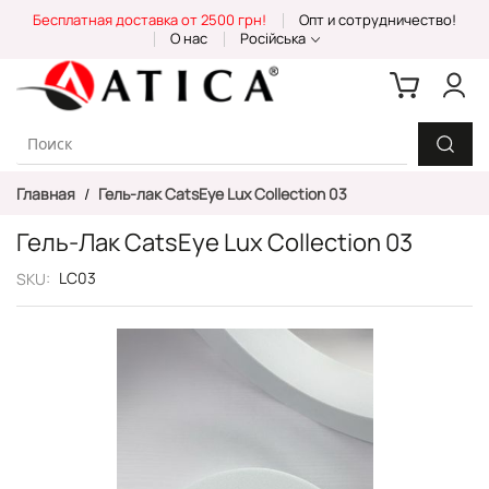
Skip
Бесплатная доставка от 2500 грн!
Опт и сотрудничество!
to
О нас
Російська
Content
Главная
Гель-лак CatsEye Lux Collection 03
Гель-Лак CatsEye Lux Collection 03
LC03
SKU
Пропустить
и
перейти
к
галереям
изображений