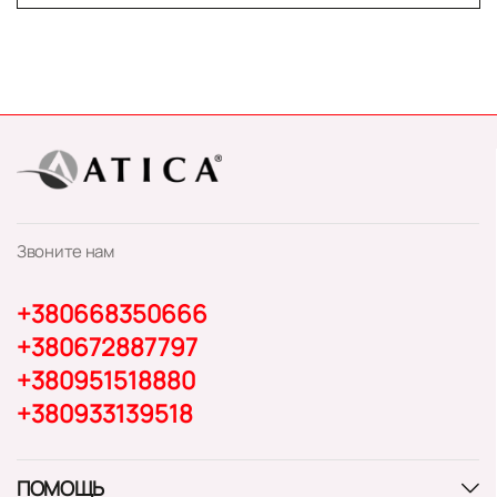
Звоните нам
+380668350666
+380672887797
+380951518880
+380933139518
ПОМОЩЬ