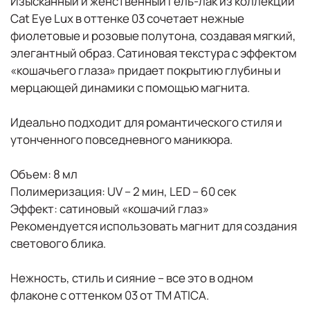
Изысканный и женственный гель-лак из коллекции
Cat Eye Lux в оттенке 03 сочетает нежные
фиолетовые и розовые полутона, создавая мягкий,
элегантный образ. Сатиновая текстура с эффектом
«кошачьего глаза» придает покрытию глубины и
мерцающей динамики с помощью магнита.
Идеально подходит для романтического стиля и
утонченного повседневного маникюра.
Объем: 8 мл
Полимеризация: UV – 2 мин, LED – 60 сек
Эффект: сатиновый «кошачий глаз»
Рекомендуется использовать магнит для создания
светового блика.
Нежность, стиль и сияние – все это в одном
флаконе с оттенком 03 от TM ATICA.