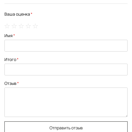
Ваша оценка
1
2
3
4
5
Имя
star
stars
stars
stars
stars
Итого
Отзыв
Отправить отзыв