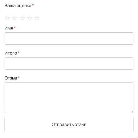
Ваша оценка
1
2
3
4
5
Имя
star
stars
stars
stars
stars
Итого
Отзыв
Отправить отзыв