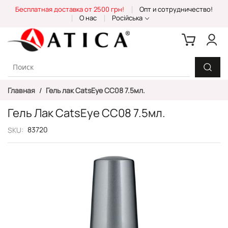
Skip
Бесплатная доставка от 2500 грн!
Опт и сотрудничество!
to
О нас
Російська
Content
Главная
Гель лак CatsEye CC08 7.5мл.
Гель Лак CatsEye CC08 7.5мл.
83720
SKU
Пропустить
и
перейти
к
галереям
изображений