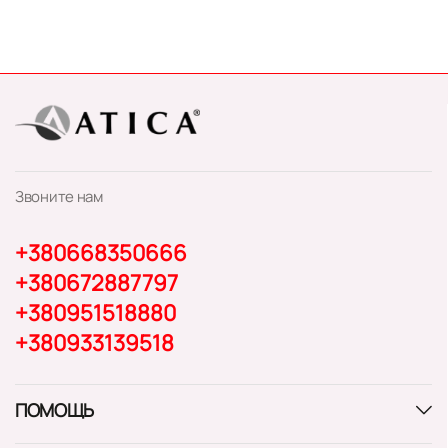
Звоните нам
+380668350666
+380672887797
+380951518880
+380933139518
ПОМОЩЬ