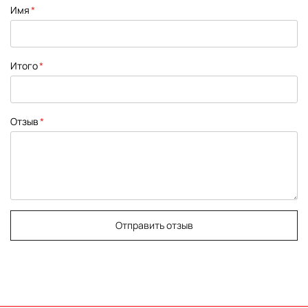
1
2
3
4
5
Имя
star
stars
stars
stars
stars
Итого
Отзыв
Отправить отзыв