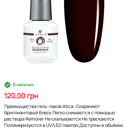
Перейти
В наличии
к
началу
120,00 грн
галереи
изображений
Преимущества гель-лаков Atica: Сохраняют
бриллиантовый блеск Легко снимаются с помощью
раствора Remover Не скалываются Не трескаются
Полимеризуются в UV/LED лампах Доступны в объёмах