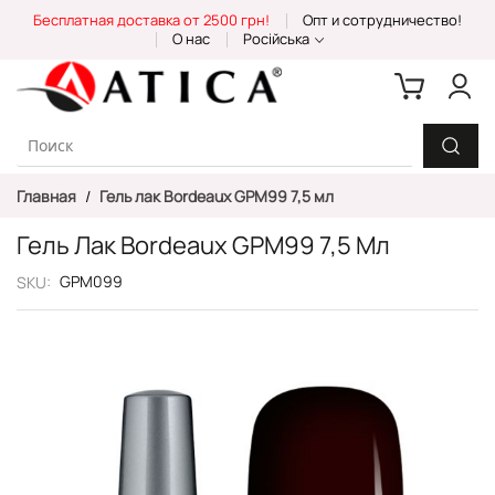
Skip
Бесплатная доставка от 2500 грн!
Опт и сотрудничество!
to
О нас
Російська
Content
Главная
Гель лак Bordeaux GPM99 7,5 мл
Гель Лак Bordeaux GPM99 7,5 Мл
GPM099
SKU
Пропустить
и
перейти
к
галереям
изображений