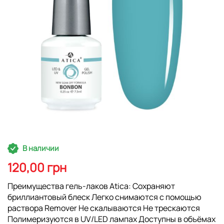
Перейти
В наличии
к
началу
120,00 грн
галереи
изображений
Преимущества гель-лаков Atica: Сохраняют
бриллиантовый блеск Легко снимаются с помощью
раствора Remover Не скалываются Не трескаются
Полимеризуются в UV/LED лампах Доступны в объёмах