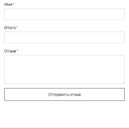
1
2
3
4
5
Имя
star
stars
stars
stars
stars
Итого
Отзыв
Отправить отзыв