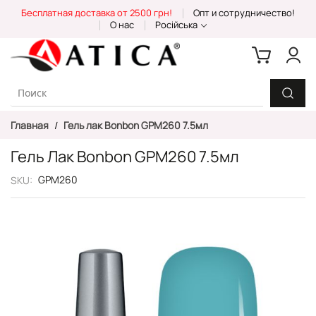
Skip
Бесплатная доставка от 2500 грн!
Опт и сотрудничество!
to
О нас
Російська
Content
Главная
Гель лак Bonbon GPM260 7.5мл
Гель Лак Bonbon GPM260 7.5мл
GPM260
SKU
Пропустить
и
перейти
к
галереям
изображений