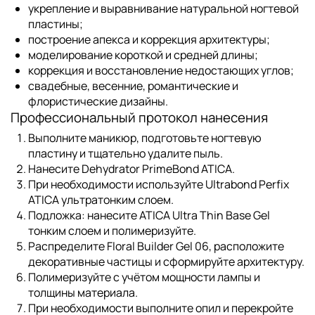
укрепление и выравнивание натуральной ногтевой
пластины;
построение апекса и коррекция архитектуры;
моделирование короткой и средней длины;
коррекция и восстановление недостающих углов;
свадебные, весенние, романтические и
флористические дизайны.
Профессиональный протокол нанесения
Выполните маникюр, подготовьте ногтевую
пластину и тщательно удалите пыль.
Нанесите
Dehydrator PrimeBond ATICA
.
При необходимости используйте
Ultrabond Perfix
ATICA
ультратонким слоем.
Подложка:
нанесите
ATICA Ultra Thin Base Gel
тонким слоем и полимеризуйте.
Распределите
Floral Builder Gel 06
, расположите
декоративные частицы и сформируйте архитектуру.
Полимеризуйте с учётом мощности лампы и
толщины материала.
При необходимости выполните опил и перекройте