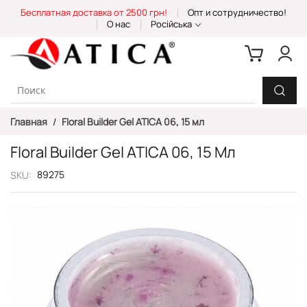
Skip
Бесплатная доставка от 2500 грн!
Опт и сотрудничество!
to
О нас
Російська
Content
Главная
Floral Builder Gel ATICA 06, 15 мл
Floral Builder Gel ATICA 06, 15 Мл
89275
SKU
Пропустить
и
перейти
к
галереям
изображений