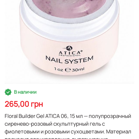
Перейти
В наличии
к
началу
265,00 грн
галереи
изображений
Floral Builder Gel ATICA 06, 15 мл
— полупрозрачный
сиренево-розовый скульптурный гель с
фиолетовыми и розовыми сухоцветами. Материал