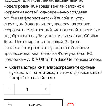
подходит для
укрепления, выравнивания,
моделирования, наращивания и салонной
коррекции ногтей
, одновременно создавая
объёмный флористический дизайн внутри
структуры. Холодная полупрозрачная основа
сохраняет естественный вид ногтевой пластины и
подчёркивает глубину цветочных частиц.
Объём:
15 мл.
Цвет:
сиренево-розовый.
Эффект:
фиолетовые и розовые сухоцветы.
Упаковка:
профессиональная баночка.
Формула:
без TPO.
Подложка —
ATICA Ultra Thin Base Gel
тонким слоем.
Совет мастера:
сначала распределите крупные
сухоцветы в тонком слое, а затем отдельной каплей
выстройте гладкий апекс.
КУПИТЬ