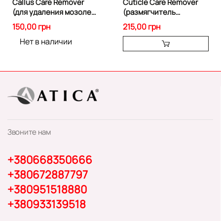
Callus Care Remover
Cuticle Сare Remover
(для удаления мозолей
(размягчитель
и натоптышев) 200 мл
кутикулы) 30 мл 85384
150,00 грн
215,00 грн
85388
Нет в наличии
Звоните нам
+380668350666
+380672887797
+380951518880
+380933139518