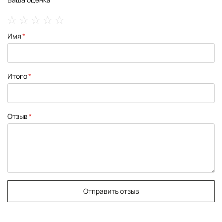
1
2
3
4
5
Имя
star
stars
stars
stars
stars
Итого
Отзыв
Отправить отзыв