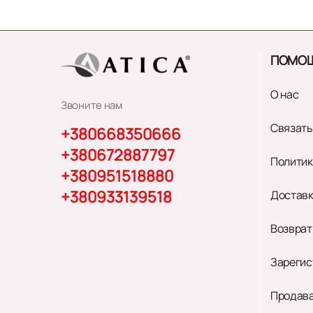
ПОМО
О нас
Звоните нам
Связать
+380668350666
+380672887797
Политик
+380951518880
+380933139518
Доставк
Возврат
Зарегис
Продава