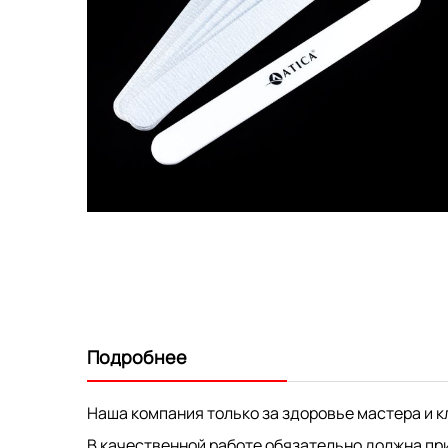
Перейти
к
началу
галереи
изображений
Подробнее
Наша компания только за здоровье мастера и к
В качественной работе обязательно должна при