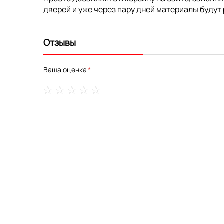
дверей и уже через пару дней материалы будут 
Отзывы
Ваша оценка
1
2
3
4
5
star
stars
stars
stars
stars