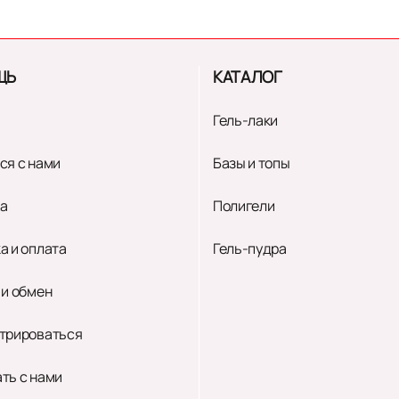
ЩЬ
КАТАЛОГ
Гель-лаки
ся с нами
Базы и топы
а
Полигели
а и оплата
Гель-пудра
 и обмен
трироваться
ть с нами