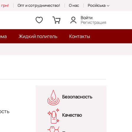
 грн!
Опт и сотрудничество!
О нас
Російська
Войти
Регистрация
ема
Жидкий полигель
Контакты
Безопасность
ость
Качество