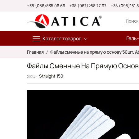
Skip
+38 (066)835 06 66
+38 (067)288 77 97
+38 (095)151 
to
Content
Гель
Каталог товаров
Главная
Файлы сменные на прямую основу 50шт. Аб
Файлы Сменные На Прямую Основу
Straight 150
SKU
Пропустить
и
перейти
к
галереям
изображений