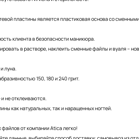
тевой пластины является пластиковая основа со сменным
ость клиента в безопасности маникюра.
овать в растворе, наклеить сменные файлы и вуаля – нов
и луна.
бразивностью 150, 180 и 240 грит.
и не отклеиваются.
ны как натуральных, так и наращенных ногтей.
файлов от компании Atica легко!
яйте данные, выбирайте способ доставки: самовывоз из от