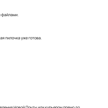
и файлами.
ая пилочка уже готова.
деления Новой Почты или курьером прямо до