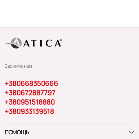
Звоните нам
+380668350666
+380672887797
+380951518880
+380933139518
ПОМОЩЬ