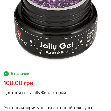
Перейти
В наличии
к
началу
100,00 грн
галереи
изображений
Цветной гель Jolly Фиолетовый
Это новая серия ультраглитерной текстуры.