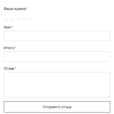
Ваша оценка
1
2
3
4
5
Имя
star
stars
stars
stars
stars
Итого
Отзыв
Отправить отзыв