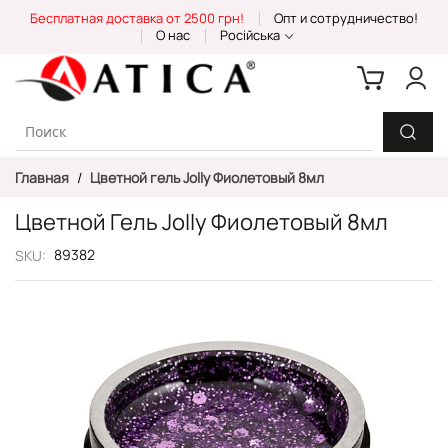
Skip
Бесплатная доставка от 2500 грн!
Опт и сотрудничество!
to
О нас
Російська
Content
Главная
Цветной гель Jolly Фиолетовый 8мл
Цветной Гель Jolly Фиолетовый 8мл
89382
SKU
Пропустить
и
перейти
к
галереям
изображений