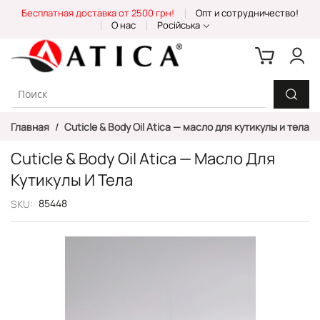
Skip
Бесплатная доставка от 2500 грн!
Опт и сотрудничество!
to
О нас
Російська
Content
Главная
Cuticle & Body Oil Atica — масло для кутикулы и тела
Cuticle & Body Oil Atica — Масло Для
Кутикулы И Тела
85448
SKU
Пропустить
и
перейти
к
галереям