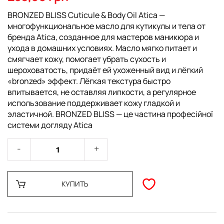
галереи
изображений
BRONZED BLISS Cuticule & Body Oil Atica —
многофункциональное масло для кутикулы и тела от
бренда Atica, созданное для мастеров маникюра и
ухода в домашних условиях. Масло мягко питает и
смягчает кожу, помогает убрать сухость и
шероховатость, придаёт ей ухоженный вид и лёгкий
«bronzed» эффект. Лёгкая текстура быстро
впитывается, не оставляя липкости, а регулярное
использование поддерживает кожу гладкой и
эластичной. BRONZED BLISS — це частина професійної
системи догляду Atica
КУПИТЬ