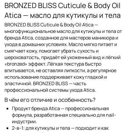
BRONZED BLISS Cuticule & Body Oil
Atica — масло для кутикулы и тела
BRONZED BLISS Cuticule & Body Oil Atica
—
многофункциональное масло для кутикулы и тела от
бренда
Atica
, созданное для мастеров маникюра и
ухода в домашних условиях. Масло мягко питает и
смягчает кожу, помогает убрать сухость и
шероховатость, придаёт ей ухоженный вид и лёгкий
«bronzed» эффект. Лёгкая текстура быстро
впитывается, не оставляя липкости, а регулярное
использование поддерживает кожу гладкой и
эластичной. BRONZED BLISS — часть
профессиональной системы ухода
Atica
.
В чём его отличие и особенность?
Продукт бренда Atica
— профессиональная
формула, разработанная специально для nail-
индустрии.
2-в-1: для кутикулы и тела
— подходит и как