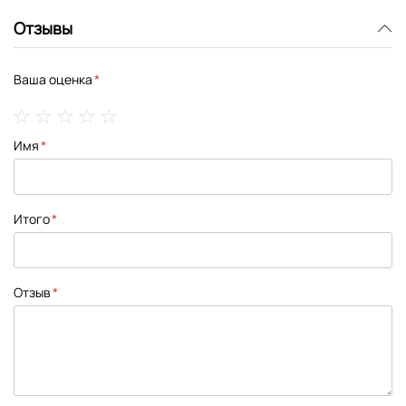
Отзывы
Ваша оценка
1
2
3
4
5
Имя
star
stars
stars
stars
stars
Итого
Отзыв