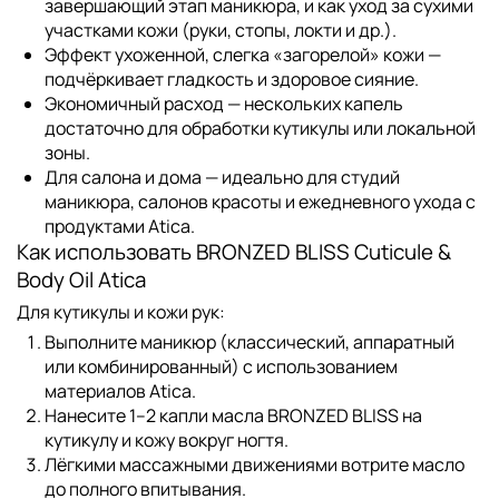
завершающий этап маникюра, и как уход за сухими
участками кожи (руки, стопы, локти и др.).
Эффект ухоженной, слегка «загорелой» кожи
—
подчёркивает гладкость и здоровое сияние.
Экономичный расход
— нескольких капель
достаточно для обработки кутикулы или локальной
зоны.
Для салона и дома
— идеально для студий
маникюра, салонов красоты и ежедневного ухода с
продуктами Atica.
Как использовать BRONZED BLISS Cuticule &
Body Oil Atica
Для кутикулы и кожи рук:
Выполните маникюр (классический, аппаратный
или комбинированный) с использованием
материалов
Atica
.
Нанесите 1–2 капли масла
BRONZED BLISS
на
кутикулу и кожу вокруг ногтя.
Лёгкими массажными движениями вотрите масло
до полного впитывания.