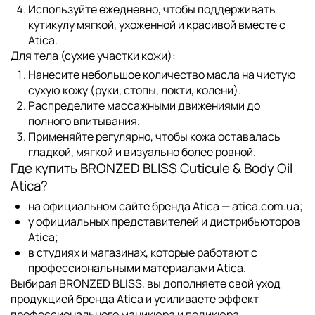
Используйте ежедневно, чтобы поддерживать
кутикулу мягкой, ухоженной и красивой вместе с
Atica
.
Для тела (сухие участки кожи):
Нанесите небольшое количество масла на чистую
сухую кожу (руки, стопы, локти, колени).
Распределите массажными движениями до
полного впитывания.
Применяйте регулярно, чтобы кожа оставалась
гладкой, мягкой и визуально более ровной.
Где купить BRONZED BLISS Cuticule & Body Oil
Atica?
на официальном сайте бренда Atica —
atica.com.ua
;
у официальных представителей и дистрибьюторов
Atica
;
в студиях и магазинах, которые работают с
профессиональными материалами
Atica
.
Выбирая
BRONZED BLISS
, вы дополняете свой уход
продукцией бренда
Atica
и усиливаете эффект
профессионального маникюра и педикюра.