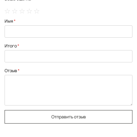
1
2
3
4
5
Имя
star
stars
stars
stars
stars
Итого
Отзыв
Отправить отзыв