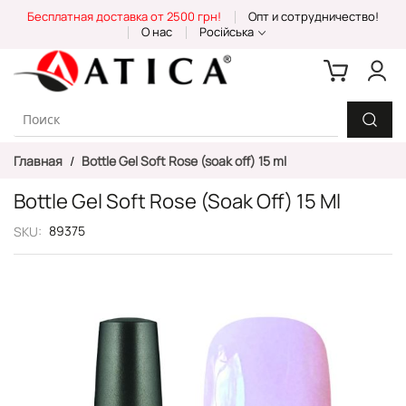
Skip
Бесплатная доставка от 2500 грн!
Опт и сотрудничество!
to
О нас
Російська
Content
Главная
Bottle Gel Soft Rose (soak off) 15 ml
Bottle Gel Soft Rose (soak Off) 15 Ml
89375
SKU
Пропустить
и
перейти
к
галереям
изображений