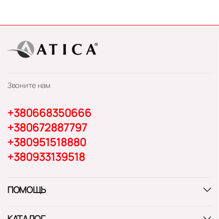
Звоните нам
+380668350666
+380672887797
+380951518880
+380933139518
ПОМОЩЬ
КАТАЛОГ