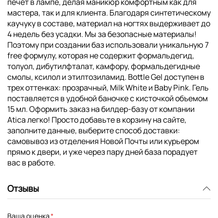
печет в лампе, делая маникюр комфортным как для
мастера, так и для клиента. Благодаря синтетическому
каучуку в составе, материал на ногтях выдерживает до
4 недель без усадки. Мы за безопасные материалы!
Поэтому при создании баз использовали уникальную 7
free формулу, которая не содержит формальдегид,
толуол, дибутилфталат, камфору, формальдегидные
смолы, ксилол и этилтозиламид. Bottle Gel доступен в
трех оттенках: прозрачный, Milk White и Baby Pink. Гель
поставляется в удобной баночке с кисточкой объемом
15 мл. Оформить заказ на билдер-базу от компании
Atica легко! Просто добавьте в корзину на сайте,
заполните данные, выберите способ доставки:
самовывоз из отделения Новой Почты или курьером
прямо к двери, и уже через пару дней база порадует
вас в работе.
Отзывы
Ваша оценка