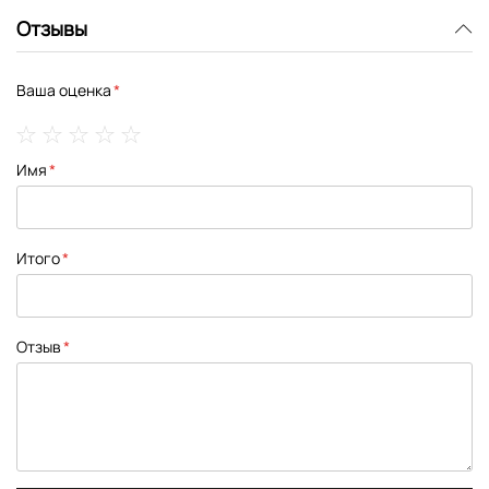
Отзывы
Ваша оценка
1
2
3
4
5
Имя
star
stars
stars
stars
stars
Итого
Отзыв