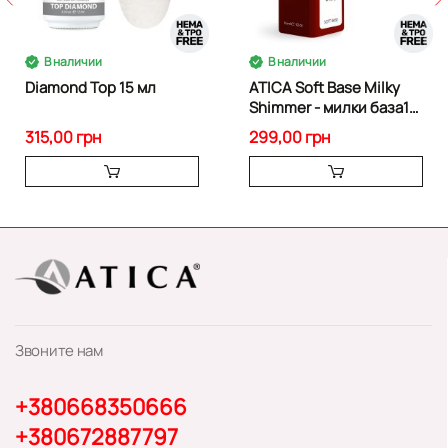
В наличии
В наличии
Diamond Top 15 мл
ATICA Soft Base Milky
Shimmer - милки база15
ml
315,00 грн
299,00 грн
Звоните нам
+380668350666
+380672887797