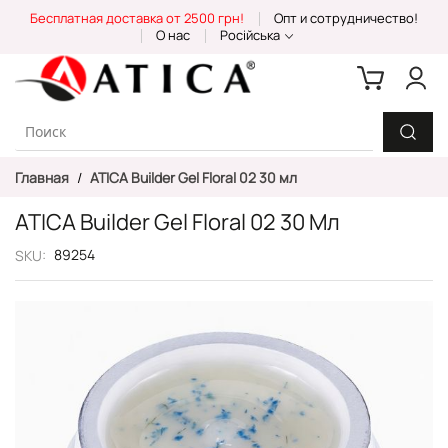
Skip
Бесплатная доставка от 2500 грн!
Опт и сотрудничество!
to
О нас
Російська
Content
Главная
ATICA Builder Gel Floral 02 30 мл
ATICA Builder Gel Floral 02 30 Мл
89254
SKU
Пропустить
и
перейти
к
галереям
изображений